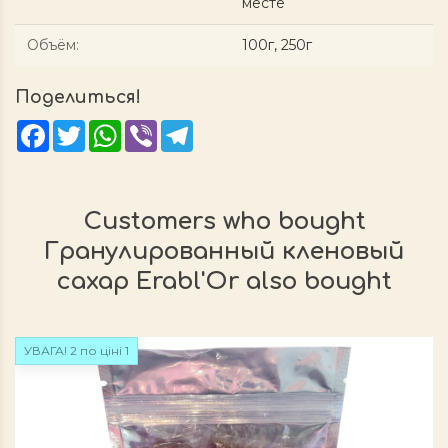
месте
Объём
:
100г, 250г
Поделиться!
Facebook
Twitter
WhatsApp
Viber
Telegram
Customers who bought
Гранулированный кленовый
сахар Erabl'Or also bought
УВАГА! 2 по ціні 1