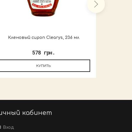
Кленовый сироп Clearys, 236 мл
Клено
578 грн.
О
КУПИТЬ
ичный кабинет
Вход