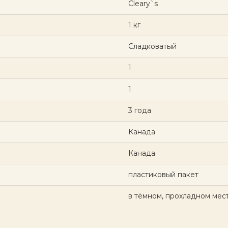
Cleary`s
1 кг
Сладковатый
1
1
3 года
Канада
Канада
пластиковый пакет
в тёмном, прохладном мес