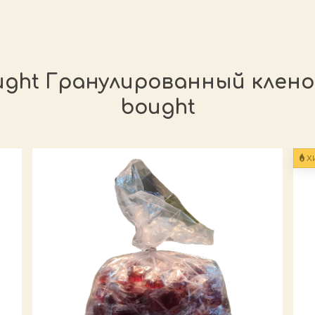
ght Гранулированный кленов
bought
Х